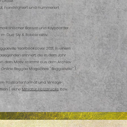
e Größe.
t, handsigniert und nummeriert
n jamaikanischer Bassist und Keyboarder.
m Duo Sly & Robbie aktiv.
eggaeville Yearbookcover 2021. In einem
aelegenden erinnert, die in dem Jahr
von dem Motiv stammt aus dem Archiev
Online Reggae Magazines " Reggaeville " ).
 im Postkartenformat und Vintage-
lich ( siehe
Miniatur Holzdrucke
, bzw.