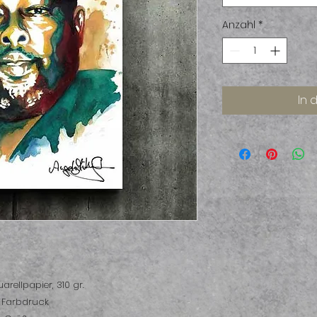
Anzahl
*
In 
uarellpapier, 310 gr.
r Farbdruck