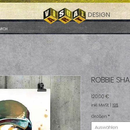
DESIGN
MICH
ROBBIE SHA
Preis
120,00 €
inkl. MwSt.
|
19%
Größen
*
Auswählen