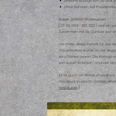
Limitierte Auflage von 30 Stck, j
Ohne Rahmen, mit Passepartou
Robert „Robbie“ Shakespeare
( 27. 09 1953 - 8.12. 2021 ) war ei
Zusammen mit Sly Dunbar war er i
Ich malte dieses Porträt für das R
Tributefeature wurde an vier Regg
verschieden waren. Die Vorlage 
von Julian Schmidt ( Gründer des 
Es ist auch als Miniaturholzdruck
Holzdruck in versch. Größen erhält
Holzdrucke
).