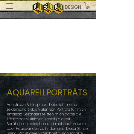
DESIGN
AQUARELLPORTRÄTS
Von Urban Art inspiriert, habe ich meine
Leidenschaft, das Malen von Porträts für mich
entdeckt. Besonders reizten mich dabei die
Effekte der Multilayer Stencils, die mit
Sprühdosen entstehen und meist auf Mauern
oder Hauswänden zu finden sind. Dieser Stil der
Stencil Art ist gekennzeichnet durch scharfe