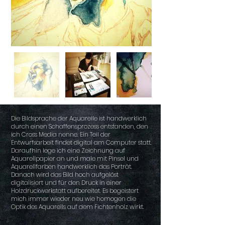
Die Bildsprache der Aquarelle ist handwerklich
durch einen Schaffensprozess entstanden, den
ich Cross Media nenne. Ein Teil der
Entwurfsarbeit findet digital am Computer statt.
Daraufhin lege ich eine Zeichnung auf
Aquarellpapier an und male mit Pinsel und
Aquarellfarben handwerklich das Porträt.
Danach wird das Bild hoch aufgelöst
digitalisiert und für den Druck in einer
Holzdruckwerkstatt aufbereitet. Es begeistert
mich immer wieder neu wie homogen die
Optik des Aquarells auf dem Fichtenholz wirkt.