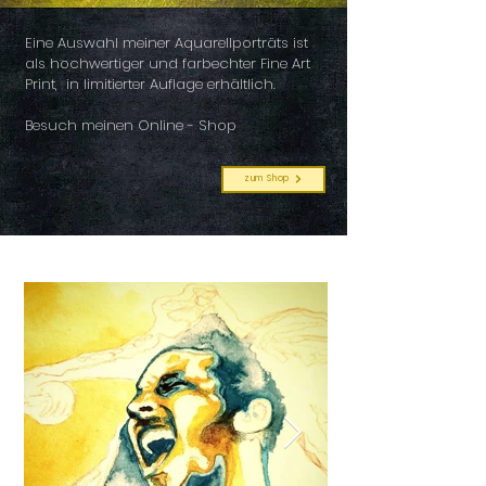
Eine Auswahl meiner Aquarellporträts ist
als hochwertiger und farbechter Fine Art
Print, in limitierter Auflage erhältlich.
Besuch meinen Online - Shop
zum Shop
MALPROZESS